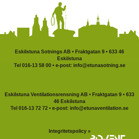
Eskilstuna Sotnings AB •
Fraktgatan 9 •
633 46
Eskilstuna
Tel
016-13 58 00
•
e-post:
info@etunasotning.se
Eskilstuna Ventilationsrensning AB •
Fraktgatan 9 •
633
46 Eskilstuna
Tel
016-13 72 72
•
e-post:
info@etunaventilation.se
Integritetspolicy »