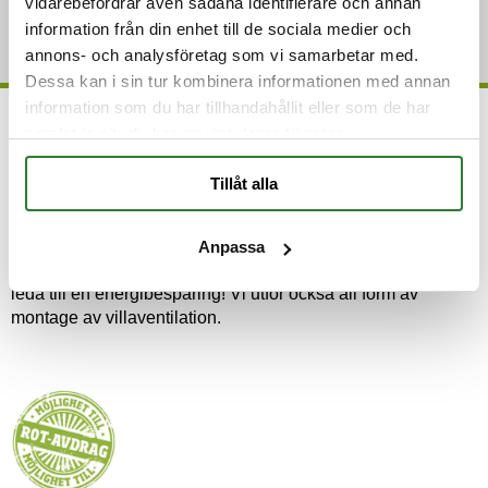
vidarebefordrar även sådana identifierare och annan
Vilka förberedelser behöver du göra inför sotarens
information från din enhet till de sociala medier och
besök?
annons- och analysföretag som vi samarbetar med.
Dessa kan i sin tur kombinera informationen med annan
information som du har tillhandahållit eller som de har
samlat in när du har använt deras tjänster.
Rot-avdrag på ventilationsrensning
Tillåt alla
Eskilstuna Ventilationsrensning AB har en lång erfarenhet
av att rengöra ventilationssystem. Nu är det ett bra tillfälle då
du har möjlighet att få ROT-avdrag. Det innebär att
Anpassa
arbetskostnaden minskar med 30 %. Rengöringen kan även
leda till en energibesparing! Vi utför också all form av
montage av villaventilation.