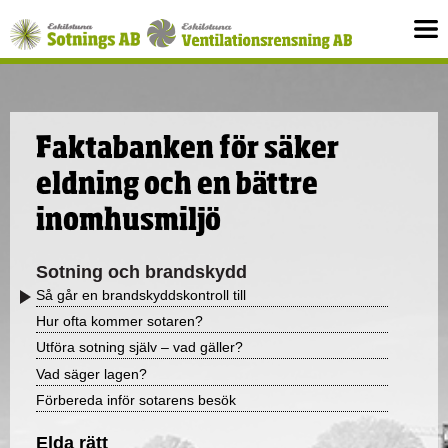
Vill du få våra aviseringar via Kivra? Fyll i formuläret
på kontaktsidan!
Faktabanken för säker
eldning och en bättre
inomhusmiljö
Sotning och brandskydd
Så går en brandskyddskontroll till
Hur ofta kommer sotaren?
Utföra sotning själv – vad gäller?
Vad säger lagen?
Förbereda inför sotarens besök
Elda rätt