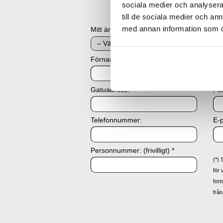
sociala medier och analysera 
till de sociala medier och a
med annan information som du 
Mitt ärende gäller
Förnamn och efternamn:
Re
Gatuadress:
Po
Telefonnummer:
E-p
Personnummer: (frivilligt) *
(*) 
för 
fort
från