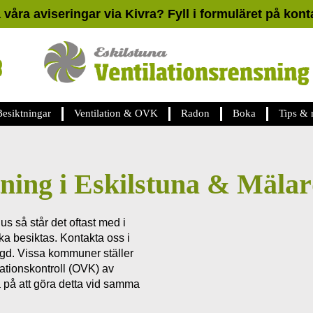
å våra aviseringar via Kivra? Fyll i formuläret på kon
Besiktningar
Ventilation & OVK
Radon
Boka
Tips & 
ning i Eskilstuna & Mälar
s så står det oftast med i
ka besiktas. Kontakta oss i
yggd. Vissa kommuner ställer
lationskontroll (OVK) av
 på att göra detta vid samma