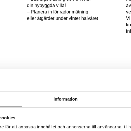
din nybyggda villa!
av
– Planera in för radonmätning
ve
eller åtgärder under vinter halvåret
Vi
ko
in
Kontakta oss
Information
cookies
l du göra en offertförfrågan på ett sotnings- eller ventilationsarb
 gäller sotning eller ventilation så är det hit du ska vända dig. Fy
e för att anpassa innehållet och annonserna till användarna, tillh
som du hittar här så hör vi av oss: