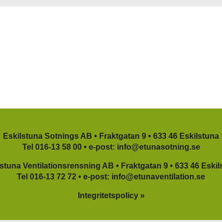
Eskilstuna Sotnings AB •
Fraktgatan 9 •
633 46 Eskilstuna
Tel
016-13 58 00
•
e-post:
info@etunasotning.se
lstuna Ventilationsrensning AB •
Fraktgatan 9 •
633 46 Eskil
Tel
016-13 72 72
•
e-post:
info@etunaventilation.se
Integritetspolicy »