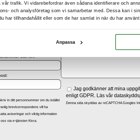
vår trafik. Vi vidarebefordrar även sådana identifierare och anna
nnons- och analysföretag som vi samarbetar med. Dessa kan i sin
har tillhandahållit eller som de har samlat in när du har använt 
Meddelande:
gisternummer (om så finnes)
Anpassa
stnummer och ort:
ost:
Jag godkänner att mina uppgif
enligt GDPR. Läs vår dataskydds
Skriv in ditt personnummer om du istället
Denna sida skyddas av reCAPTCHA Googles
In
vanlig brevkorrespondens vill ha
satta aviseringar och viktig information
 oss via e-tjänsten Kivra.