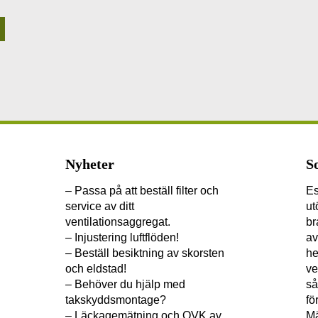
Nyheter
S
– Passa på att beställ filter och
Es
service av ditt
ut
ventilationsaggregat.
br
– Injustering luftflöden!
av
– Beställ besiktning av skorsten
he
och eldstad!
ve
– Behöver du hjälp med
så
takskyddsmontage?
fö
– Läckagemätning och OVK av
Mä