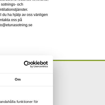
 sotnings- och
ntilationstjänster.
ll du ha hjälp av oss vänligen
ntakta oss på
fo@etunasotning.se
Om
ete?
ll i formuläret
andahålla funktioner för