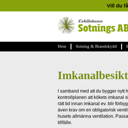
Vill du f
Hem
Sotning & Brandskydd
Imkanalbesikt
I samband med att du bygger nytt hu
kontrollplanen att kökets imkanal s
rätt tid innan imkanal ev. blir förb
även krav om en obligatorisk venti
husets allmänna ventilation. Passa
tillfälle.