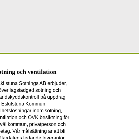
otning och ventilation
kilstuna Sotnings AB erbjuder,
över lagstadgad sotning och
andskyddskontroll på uppdrag
 Eskilstuna Kommun,
lhetslösningar inom sotning,
ntilation och OVK besiktning för
väl kommun, privatperson och
retag. Vår målsättning är att bli
lardalens ledande leverantör