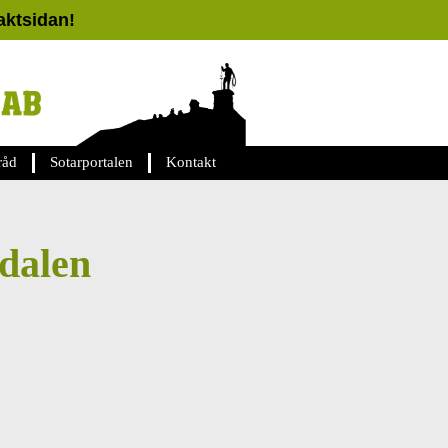
taktsidan!
råd
Sotarportalen
Kontakt
dalen