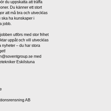
bör du uppskatta att träffa
oner. Du känner ett stort
or att må bra och utvecklas
u ska ha kunskaper i
a jobb.
 jobben utförs med stor frihet
ktar uppåt och vill utvecklas
a nyheter – du har stora
get!
sson@soventgroup.se med
etekniker Eskilstuna
e
lationsrensning AB