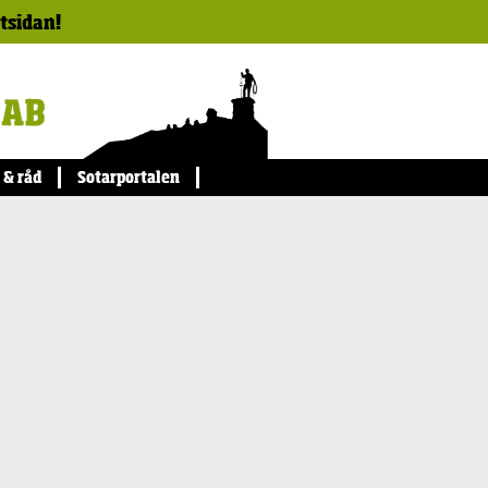
ktsidan!
 & råd
Sotarportalen