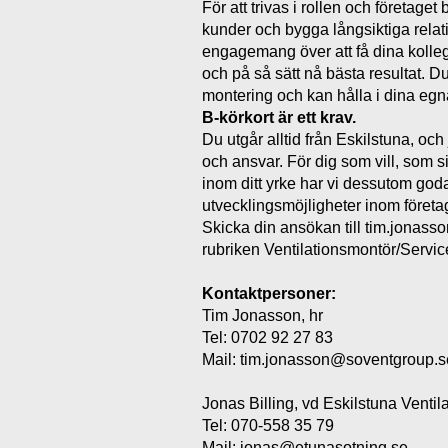
För att trivas i rollen och företaget 
kunder och bygga långsiktiga relati
engagemang över att få dina kolleg
och på så sätt nå bästa resultat. D
montering och kan hålla i dina egn
B-körkort är ett krav.
Du utgår alltid från Eskilstuna, och
och ansvar. För dig som vill, som si
inom ditt yrke har vi dessutom god
utvecklingsmöjligheter inom företa
Skicka din ansökan till tim.jona
rubriken Ventilationsmontör/Servic
Kontaktpersoner:
Tim Jonasson, hr
Tel: 0702 92 27 83
Mail:
tim.jonasson@soventgroup.s
Jonas Billing, vd Eskilstuna Venti
Tel: 070-558 35 79
Mail:
jonas@etunasotning.se