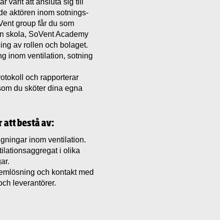
r varit att ansluta sig till
de aktören inom sotnings-
Vent group får du som
gen skola, SoVent Academy
ling av rollen och bolaget.
g inom ventilation, sotning
rotokoll och rapporterar
t som du sköter dina egna
att bestå av:
gningar inom ventilation.
ilationsaggregat i olika
ar.
lemlösning och kontakt med
 och leverantörer.