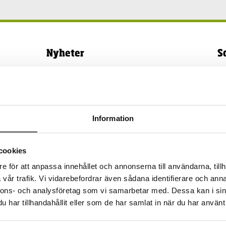
Nyheter
S
– Passa på att beställ filter och
Es
service av ditt
ut
ventilationsaggregat.
br
– Injustering luftflöden!
av
– Beställ besiktning av skorsten
he
Information
och eldstad!
ve
– Behöver du hjälp med
så
cookies
takskyddsmontage?
fö
– Läckagemätning och OVK av
Mä
e för att anpassa innehållet och annonserna till användarna, tillh
din nybyggda villa!
av
vår trafik. Vi vidarebefordrar även sådana identifierare och anna
– Planera in för radonmätning
ve
nnons- och analysföretag som vi samarbetar med. Dessa kan i sin
eller åtgärder under vinter halvåret
Vi
har tillhandahållit eller som de har samlat in när du har använt 
ko
in