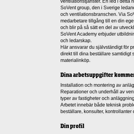
ventilationstjänster. En led i detta ha
SoVent group, den i Sverige ledan
och ventilationsbranschen. Via So
medarbetare tillgång till en din e
och blir på så sätt en del av utveck
SoVent Academy erbjuder utbildnin
och ledarskap.
Här ansvarar du självständigt för p
direkt till dina beställare samtidig
materialinköp.
Dina arbetsuppgifter kommer 
Installation och montering av anläg
Reparationer och underhåll av vent
typer av fastigheter och anläggning
Arbetet innebär både teknisk prob
beställare, konsulter, kontrollanter
Din profil