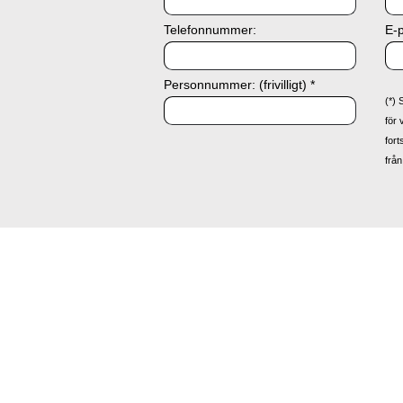
Telefonnummer:
E-p
Personnummer: (frivilligt) *
(*) 
för 
fort
från