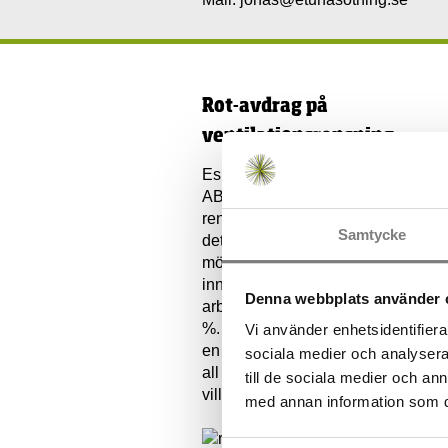
Rot-avdrag på
ventilationsrensning
Eskilstuna Ventilationsrensning
AB har en lång erfarenhet av att
rengöra ventilationssystem. Nu är
Samtycke
det ett bra tillfälle då du har
möjlighet att få ROT-avdrag. Det
innebär att
Denna webbplats använder 
arbetskostnaden minskar med 30
%. Rengöringen kan även leda till
Vi använder enhetsidentifierar
en energibesparing! Vi utför också
sociala medier och analysera 
all form av montage av
till de sociala medier och a
villaventilation.
med annan information som du 