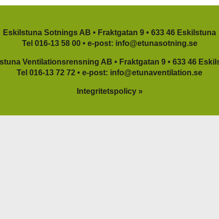
Eskilstuna Sotnings AB •
Fraktgatan 9 •
633 46 Eskilstuna
Tel
016-13 58 00
•
e-post:
info@etunasotning.se
lstuna Ventilationsrensning AB •
Fraktgatan 9 •
633 46 Eskil
Tel
016-13 72 72
•
e-post:
info@etunaventilation.se
Integritetspolicy »