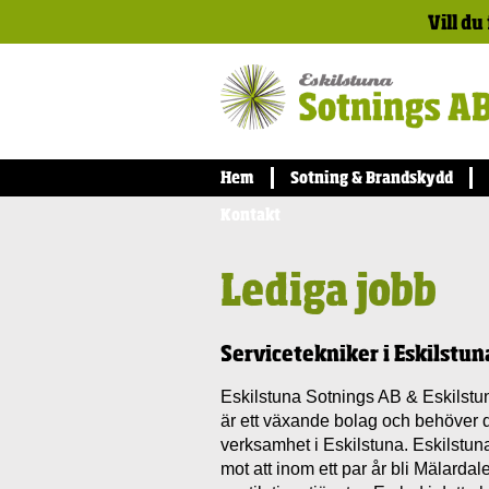
Vill du
Hem
Sotning & Brandskydd
Kontakt
Lediga jobb
Servicetekniker i Eskilstun
Eskilstuna Sotnings AB & Eskilstu
är ett växande bolag och behöver där
verksamhet i Eskilstuna. Eskilstuna
mot att inom ett par år bli Mälarda