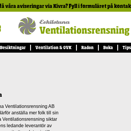
 få våra aviseringar via Kivra? Fyll i formuläret på konta
Besiktningar
Ventilation & OVK
Radon
Boka
Tips
a
na Ventilationsrensning AB
för anställa mer folk till sin
 Ventilationsrensning siktar
lens ledande leverantör av