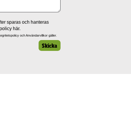
ter sparas och hanteras
policy
här.
tegritetspolicy
och
Användarvillkor
gäller.