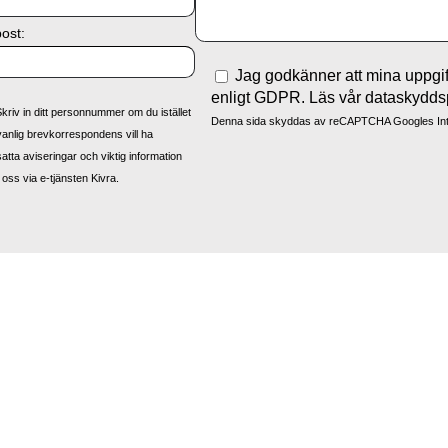
ost:
Jag godkänner att mina uppgif
enligt GDPR. Läs vår dataskydds
Skriv in ditt personnummer om du istället
Denna sida skyddas av reCAPTCHA Googles
In
vanlig brevkorrespondens vill ha
satta aviseringar och viktig information
 oss via e-tjänsten Kivra.